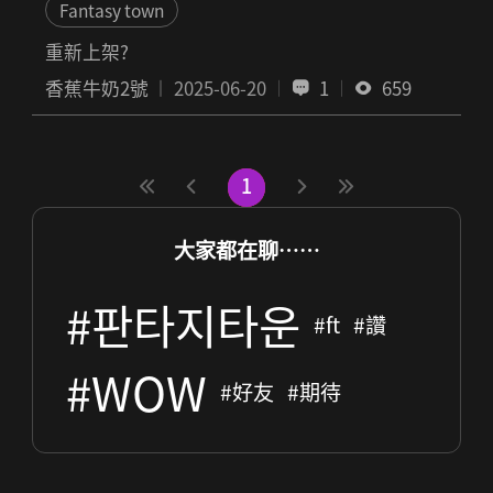
Fantasy town
重新上架?
香蕉牛奶2號
2025-06-20
1
659
1
大家都在聊……
#판타지타운
#ft
#讚
#WOW
#好友
#期待