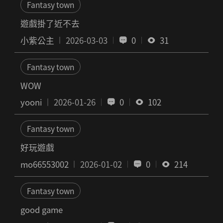
Fantasy town
遊戲掛了近不去
小紫公主
2026-03-03
0
31
Fantasy town
WOW
yooni
2026-01-26
0
102
Fantasy town
好玩遊戲
mo66553002
2026-01-02
0
214
Fantasy town
good game