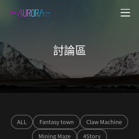
討論區
ALL
Fantasy town
Claw Machine
Mining Maze
4Story