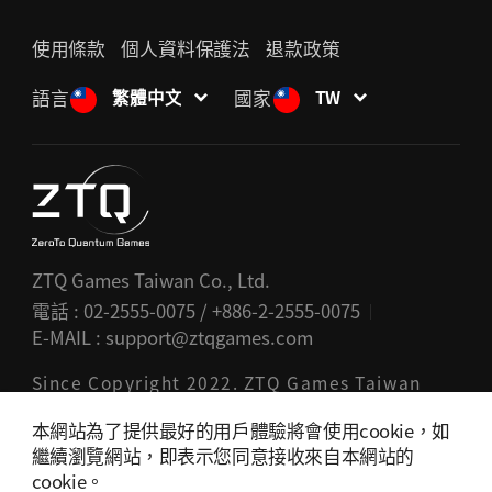
使用條款
個人資料保護法
退款政策
語言
國家
繁體中文
TW
ZTQ Games Taiwan Co., Ltd.
電話 : 02-2555-0075 / +886-2-2555-0075
E-MAIL :
support@ztqgames.com
Since Copyright 2022. ZTQ Games Taiwan
Co., Ltd. All rights reserved.
本網站為了提供最好的用戶體驗將會使用cookie，如
致探量子股份有限公司作為通信銷售仲介，遊戲交易
繼續瀏覽網站，即表示您同意接收來自本網站的
的義務及責任由提供者負責，與此發生的相關問題，
cookie。