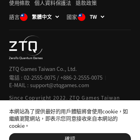
使用條款
個人資料保護法
退款政策
語言
國家
繁體中文
TW
ZTQ Games Taiwan Co., Ltd.
電話 : 02-2555-0075 / +886-2-2555-0075
E-MAIL :
support@ztqgames.com
Since Copyright 2022. ZTQ Games Taiwan
Co., Ltd. All rights reserved.
本網站為了提供最好的用戶體驗將會使用cookie，如
致探量子股份有限公司作為通信銷售仲介，遊戲交易
繼續瀏覽網站，即表示您同意接收來自本網站的
cookie。
的義務及責任由提供者負責，與此發生的相關問題，
GA
本公司作為通信銷售仲介不承擔任何的責任。
ME
確認