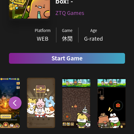
box! -
ZTQ Games
Platform
Game
Age
WEB
休閒
G-rated
Start Game